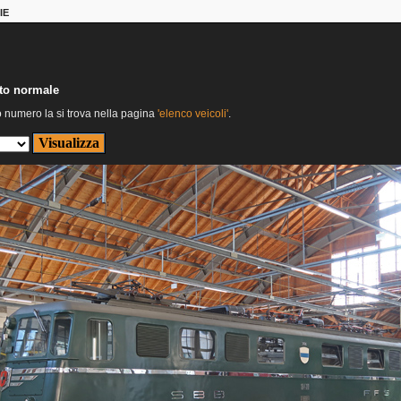
IE
nto normale
o numero la si trova nella pagina
'elenco veicoli'
.