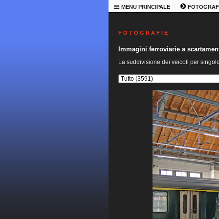
MENU PRINCIPALE
FOTOGRAF
F O T O G R A F I E
Immagini ferroviarie a scartame
La suddivisione dei veicoli per singol