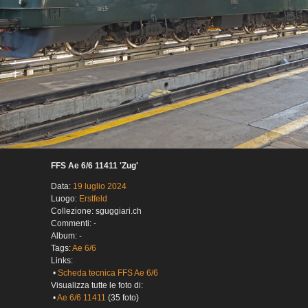
FFS Ae 6/6 11411 'Zug'
Data:
19 luglio 2024
Luogo:
Erstfeld
Collezione: sguggiari.ch
Commenti: -
Album: -
Tags:
Ae 6/6
Links:
•
Scheda tecnica FFS Ae 6/6
Visualizza tutte le foto di:
•
Ae 6/6 11411
(35 foto)