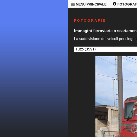
MENU PRINCIPALE
FOTOGRAF
F O T O G R A F I E
Immagini ferroviarie a scartame
La suddivisione dei veicoli per singol