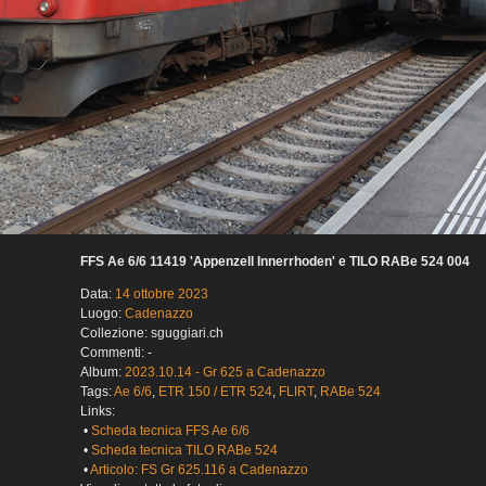
FFS Ae 6/6 11419 'Appenzell Innerrhoden' e TILO RABe 524 004
Data:
14 ottobre 2023
Luogo:
Cadenazzo
Collezione: sguggiari.ch
Commenti: -
Album:
2023.10.14 - Gr 625 a Cadenazzo
Tags:
Ae 6/6
,
ETR 150 / ETR 524
,
FLIRT
,
RABe 524
Links:
•
Scheda tecnica FFS Ae 6/6
•
Scheda tecnica TILO RABe 524
•
Articolo: FS Gr 625.116 a Cadenazzo