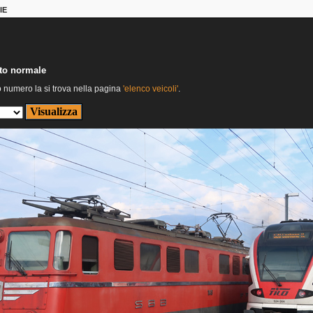
IE
nto normale
o numero la si trova nella pagina
'elenco veicoli'
.