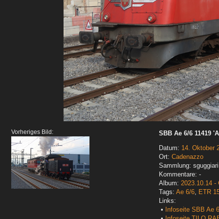
Vorheriges Bild:
SBB Ae 6/6 11419 '
Datum:
14. Oktober 
Ort:
Cadenazzo
Sammlung: sguggiari
Kommentare: -
Album:
2023.10.14 -
Tags:
Ae 6/6
,
ETR 15
Links:
•
Infoseite SBB Ae 6
•
Infoseite TILO RA