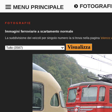
FOTOGRAFI
MENU PRINCIPALE
F O T O G R A F I E
Immagini ferroviarie a scartamento normale
La suddivisione dei veicoli per singolo numero la si trova nella pagina
'elenco v