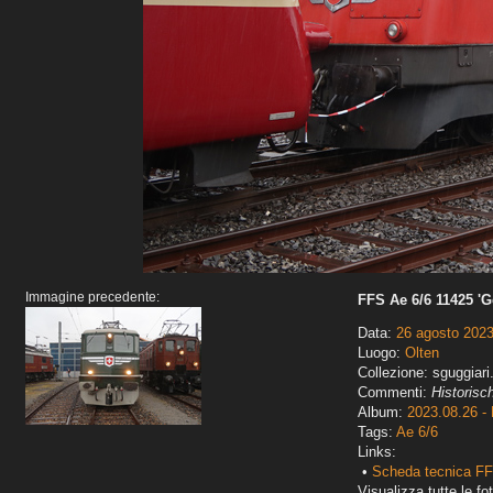
Immagine precedente:
FFS Ae 6/6 11425 'G
Data:
26 agosto 202
Luogo:
Olten
Collezione: sguggiari
Commenti:
Historisc
Album:
2023.08.26 - 
Tags:
Ae 6/6
Links:
•
Scheda tecnica FF
Visualizza tutte le fot