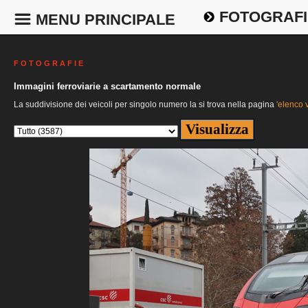
FOTOGRAFI
MENU PRINCIPALE
F O T O G R A F I E
Immagini ferroviarie a scartamento normale
La suddivisione dei veicoli per singolo numero la si trova nella pagina
'elenco v