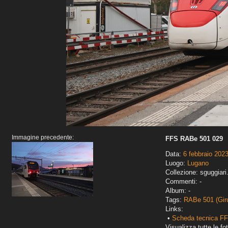
Immagine precedente:
FFS RABe 501 029
Data:
6 febbraio 202
Luogo:
Lugano
Collezione: sguggiari
Commenti: -
Album: -
Tags:
RABe 501 (Gir
Links:
•
Scheda tecnica FF
Visualizza tutte le fot