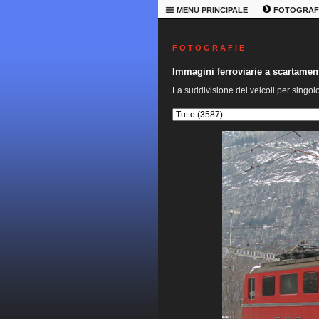
MENU PRINCIPALE
FOTOGRAF
F O T O G R A F I E
Immagini ferroviarie a scartame
La suddivisione dei veicoli per singol