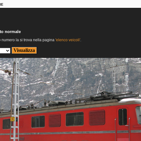
IE
nto normale
o numero la si trova nella pagina
'elenco veicoli'
.