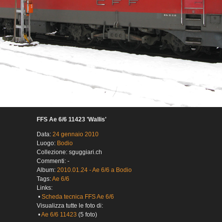
FFS Ae 6/6 11423 'Wallis'
Data:
24 gennaio 2010
Luogo:
Bodio
Collezione: sguggiari.ch
Commenti: -
Album:
2010.01.24 - Ae 6/6 a Bodio
Tags:
Ae 6/6
Links:
•
Scheda tecnica FFS Ae 6/6
Visualizza tutte le foto di:
•
Ae 6/6 11423
(5 foto)