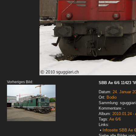
Vorheriges Bild:
SBB Ae 6/6 11423 'W
Datum:
24. Januar 2
Ort:
Bodio
Sammlung: sguggiari
Kommentare: -
Album:
2010.01.24 - 
Tags:
Ae 6/6
Links:
•
Infoseite SBB Ae 6
Siehe alle Bilder von: