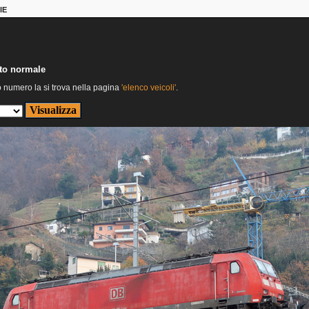
IE
nto normale
o numero la si trova nella pagina
'elenco veicoli'
.