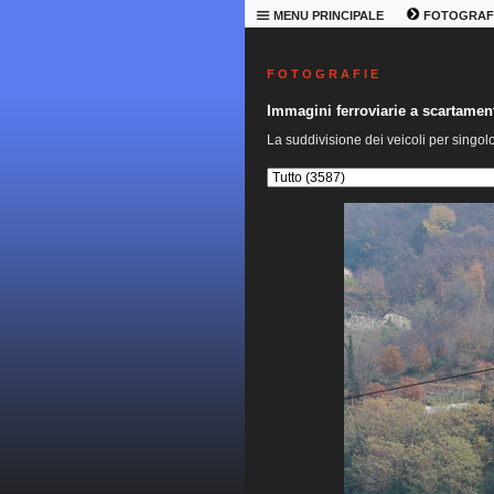
MENU PRINCIPALE
FOTOGRAF
F O T O G R A F I E
Immagini ferroviarie a scartame
La suddivisione dei veicoli per singol