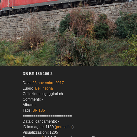
DB BR 185 106-2
Data:
23 novembre 2017
Luogo:
Bellinzona
Collezione: sguggiari.ch
Commenti: -
Album: -
Tags:
BR 185
=======================
Data di caricamento: -
ID immagine: 1139 (
permalink
)
Visualizzazioni: 1205