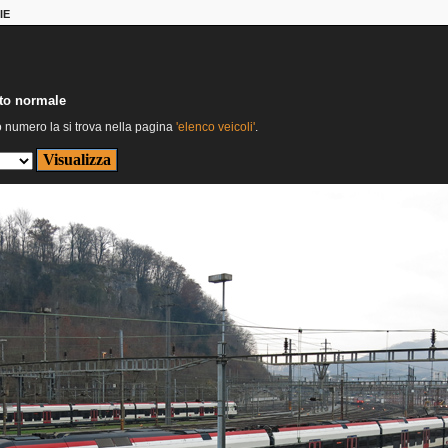
IE
nto normale
o numero la si trova nella pagina
'elenco veicoli'
.