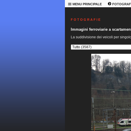
MENU PRINCIPALE
FOTOGRAF
F O T O G R A F I E
Immagini ferroviarie a scartame
La suddivisione dei veicoli per singol