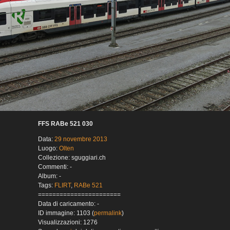
FFS RABe 521 030
Data:
29 novembre 2013
Luogo:
Olten
Collezione: sguggiari.ch
Commenti: -
Album: -
Tags:
FLIRT
,
RABe 521
=======================
Data di caricamento: -
ID immagine: 1103 (
permalink
)
Visualizzazioni: 1276