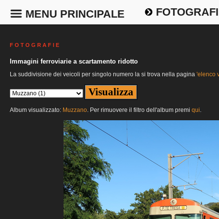
FOTOGRAFI
MENU PRINCIPALE
F O T O G R A F I E
Immagini ferroviarie a scartamento ridotto
La suddivisione dei veicoli per singolo numero la si trova nella pagina
'elenco v
Album visualizzato:
Muzzano
. Per rimuovere il filtro dell'album premi
qui
.