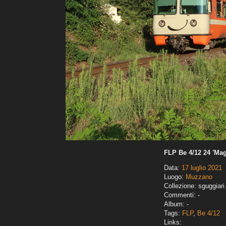
FLP Be 4/12 24 'Mag
Data:
17 luglio 2021
Luogo:
Muzzano
Collezione: sguggiari
Commenti: -
Album: -
Tags:
FLP
,
Be 4/12
Links: