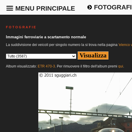
FOTOGRAFI
MENU PRINCIPALE
F O T O G R A F I E
Immagini ferroviarie a scartamento normale
La suddivisione dei veicoli per singolo numero la si trova nella pagina
'elenco v
Album visualizzato:
ETR 470-3
. Per rimuovere il filtro dell'album premi
qui
.