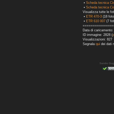
•
Scheda tecnica Ci
•
Scheda tecnica Ci
Visualizza tutte le fot
•
ETR 470-3
(18 foto
•
ETR 610 007
(7 fot
===============
Data di caricamento:
ID immagine: 2828 (
Visualizzazioni: 827
Segnala
qui
dei dati 
Sandro Gug