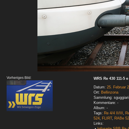
Vorheriges Bild:
WRS Re 430 111-5 e
Datum:
25. Februar 
Ort:
Bellinzona
Sammlung: sguggiari
Kommentare: -
Album: -
Tags:
Re 4/4 II/III
,
Re
524
,
FLIRT
,
RABe 5
Links:
•
Infoseite SBB Re 4