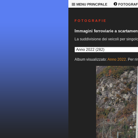
MENU PRINCIPALE
FOTOGRAF
F O T O G R A F I E
Immagini ferroviarie a scartame
La suddivisione dei veicoli per singol
Album visualizzato:
Anno 2022
. Per r