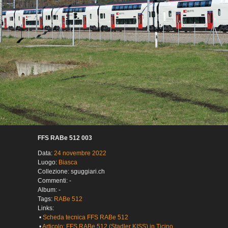
FFS RABe 512 003
Data:
24 novembre 2022
Luogo:
Biasca
Collezione: sguggiari.ch
Commenti: -
Album: -
Tags:
RABe 512
Links:
•
Scheda tecnica FFS RABe 512
•
Articolo: FFS RABe 512 (Stadler KISS) in Ticino