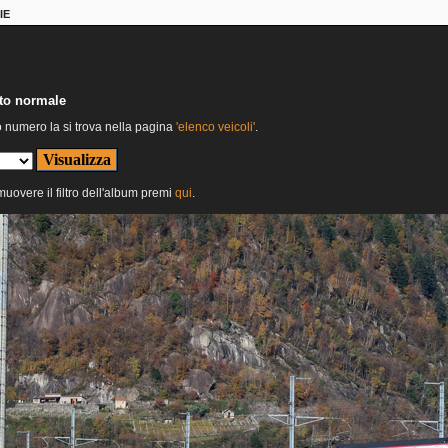
IE
nto normale
o numero la si trova nella pagina
'elenco veicoli'
.
imuovere il filtro dell'album premi
qui
.