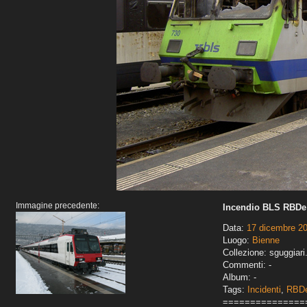
Immagine precedente:
Incendio BLS RBDe
Data:
17 dicembre 2
Luogo:
Bienne
Collezione: sguggiari
Commenti: -
Album: -
Tags:
Incidenti
,
RBDe
===============