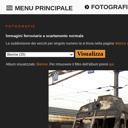
FOTOGRAFI
MENU PRINCIPALE
F O T O G R A F I E
Immagini ferroviarie a scartamento normale
La suddivisione dei veicoli per singolo numero la si trova nella pagina
'elenco v
Album visualizzato:
Bienne
. Per rimuovere il filtro dell'album premi
qui
.