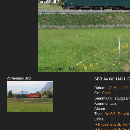
Vorheriges Bild:
SBB Ae 6/6 11421 'G
Datum:
22. April 202
Ort:
Claro
Sammlung: sguggiari
Kommentare: -
Album: -
Tags:
Ae 6/6
,
Re 4/4 I
Links:
•
Infoseite SBB Re 4
•
Infoseite SBB Ae 6