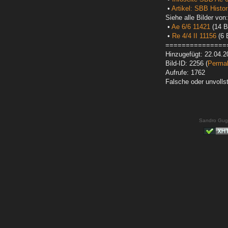
•
Artikel: SBB Histori
Siehe alle Bilder von:
•
Ae 6/6 11421
(14 Bi
•
Re 4/4 II 11156
(6 B
===============
Hinzugefügt: 22.04.2
Bild-ID: 2256 (
Permal
Aufrufe: 1762
Falsche oder unvoll
Sandro Gug