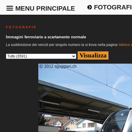
FOTOGRAFI
MENU PRINCIPALE
F O T O G R A F I E
Immagini ferroviarie a scartamento normale
La suddivisione dei veicoli per singolo numero la si trova nella pagina
'elenco v