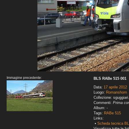
Immagine precedente:
BLS RABe 515 001
Data:
17 aprile 2012
Luogo:
Romanshorn
Collezione: sguggiari
Commenti:
Prima cor
Album: -
Tags:
RABe 515
Links:
•
Scheda tecnica B
Visualizza tutte le fot