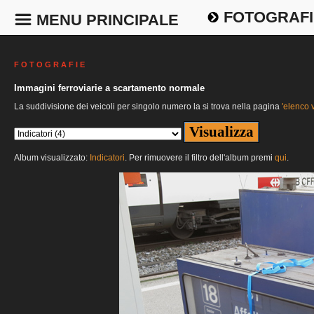
FOTOGRAFI
MENU PRINCIPALE
F O T O G R A F I E
Immagini ferroviarie a scartamento normale
La suddivisione dei veicoli per singolo numero la si trova nella pagina
'elenco v
Album visualizzato:
Indicatori
. Per rimuovere il filtro dell'album premi
qui
.