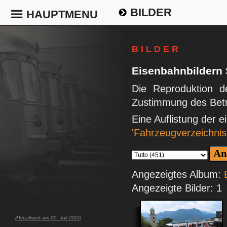
BILDER
HAUPTMENU
B I L D E R
Eisenbahnbildern
Die Reproduktion de
Zustimmung des Betr
Eine Auflistung der 
'Fahrzeugverzeichnis
Angezeigtes Album:
Angezeigte Bilder: 1
Aktualisiert am 05. Juli 2026