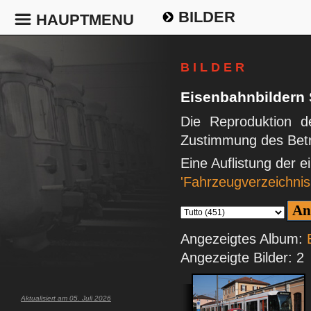
BILDER
HAUPTMENU
B I L D E R
Eisenbahnbildern
Die Reproduktion de
Zustimmung des Betr
Eine Auflistung der 
'Fahrzeugverzeichnis
Angezeigtes Album:
Angezeigte Bilder: 2
Aktualisiert am 05. Juli 2026