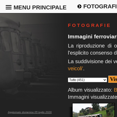
FOTOGRAFI
MENU PRINCIPALE
F O T O G R A F I E
Immagini ferroviar
La riproduzione di 
l'esplicito consenso d
La suddivisione dei v
veicoli'
.
Album visualizzato:
B
Immagini visualizzate
Aggiornato domenica 05 luglio 2026