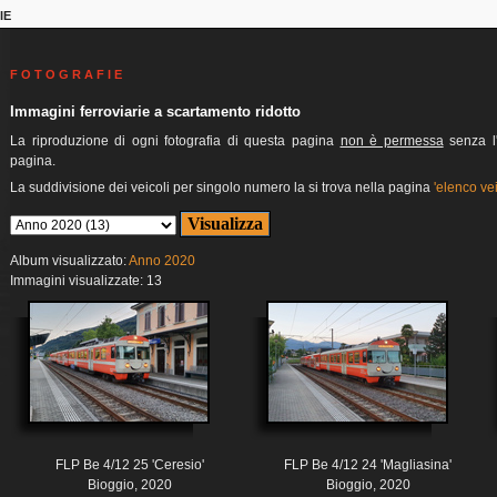
IE
F O T O G R A F I E
Immagini ferroviarie a scartamento ridotto
La riproduzione di ogni fotografia di questa pagina
non è permessa
senza l'
pagina.
La suddivisione dei veicoli per singolo numero la si trova nella pagina
'elenco vei
Album visualizzato:
Anno 2020
Immagini visualizzate: 13
FLP Be 4/12 25 'Ceresio'
FLP Be 4/12 24 'Magliasina'
Bioggio, 2020
Bioggio, 2020