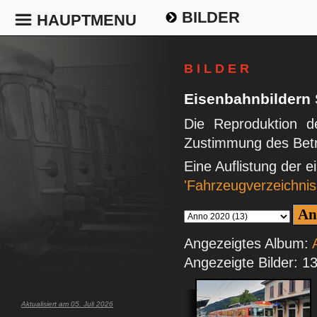
BILDER
HAUPTMENU
B I L D E R
Eisenbahnbildern
Die Reproduktion de
Zustimmung des Betr
Eine Auflistung der 
'Fahrzeugverzeichnis
Angezeigtes Album:
Angezeigte Bilder: 1
Aktualisiert am 05. Juli 2026