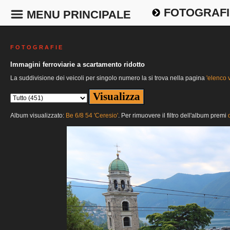
FOTOGRAFI
MENU PRINCIPALE
F O T O G R A F I E
Immagini ferroviarie a scartamento ridotto
La suddivisione dei veicoli per singolo numero la si trova nella pagina
'elenco v
Album visualizzato:
Be 6/8 54 'Ceresio'
. Per rimuovere il filtro dell'album premi