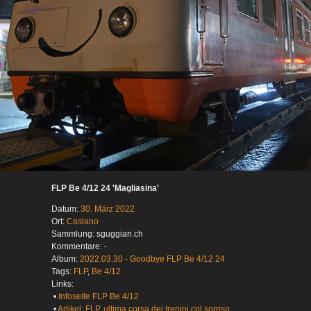
FLP Be 4/12 24 'Magliasina'
Datum:
30. März 2022
Ort:
Caslano
Sammlung: sguggiari.ch
Kommentare: -
Album:
2022.03.30 - Goodbye FLP Be 4/12 24
Tags:
FLP
,
Be 4/12
Links:
•
Infoseite FLP Be 4/12
•
Artikel: FLP, ultima corsa dei trenini col sorriso