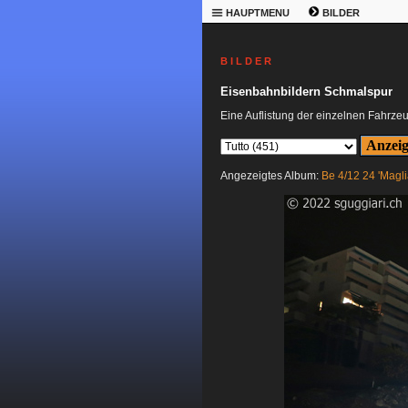
HAUPTMENU
BILDER
B I L D E R
Eisenbahnbildern Schmalspur
Eine Auflistung der einzelnen Fahrze
Angezeigtes Album:
Be 4/12 24 'Magli