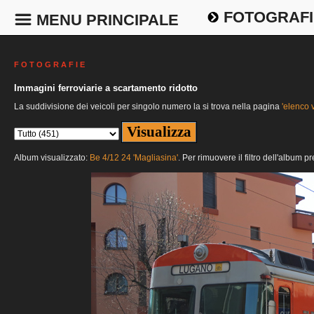
FOTOGRAFI
MENU PRINCIPALE
F O T O G R A F I E
Immagini ferroviarie a scartamento ridotto
La suddivisione dei veicoli per singolo numero la si trova nella pagina
'elenco v
Album visualizzato:
Be 4/12 24 'Magliasina'
. Per rimuovere il filtro dell'album p