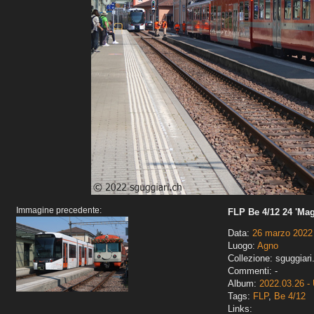
Immagine precedente:
FLP Be 4/12 24 'Mag
Data:
26 marzo 2022
Luogo:
Agno
Collezione: sguggiari
Commenti: -
Album:
2022.03.26 - 
Tags:
FLP
,
Be 4/12
Links: