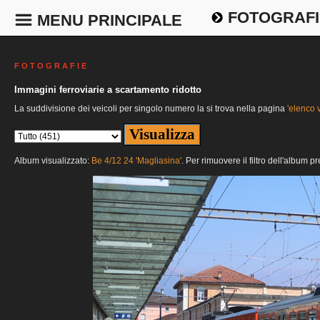
FOTOGRAFI
MENU PRINCIPALE
F O T O G R A F I E
Immagini ferroviarie a scartamento ridotto
La suddivisione dei veicoli per singolo numero la si trova nella pagina
'elenco v
Album visualizzato:
Be 4/12 24 'Magliasina'
. Per rimuovere il filtro dell'album p