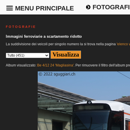
FOTOGRAFI
MENU PRINCIPALE
F O T O G R A F I E
Immagini ferroviarie a scartamento ridotto
La suddivisione dei veicoli per singolo numero la si trova nella pagina
'elenco v
Album visualizzato:
Be 4/12 24 'Magliasina'
. Per rimuovere il filtro dell'album p