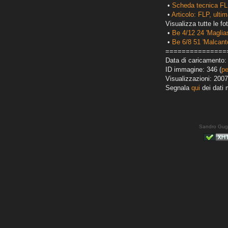
•
Scheda tecnica FL
•
Articolo: FLP, ultim
Visualizza tutte le fot
•
Be 4/12 24 'Maglias
•
Be 6/8 51 'Malcant
===============
Data di caricamento:
ID immagine: 346 (
pe
Visualizzazioni: 2007
Segnala
qui
dei dati 
Sandro Gug