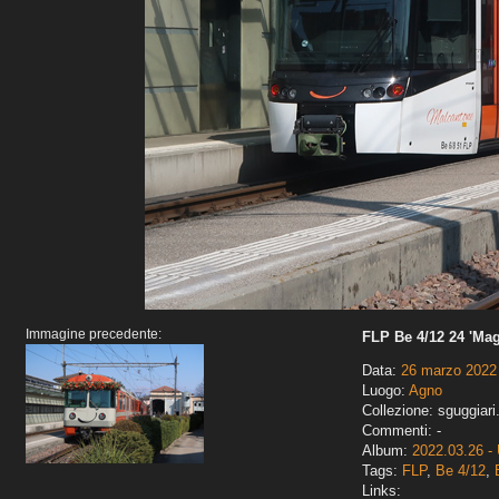
Immagine precedente:
FLP Be 4/12 24 'Mag
Data:
26 marzo 2022
Luogo:
Agno
Collezione: sguggiari
Commenti: -
Album:
2022.03.26 - 
Tags:
FLP
,
Be 4/12
,
Links: