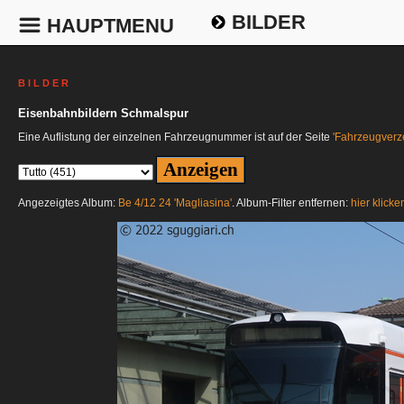
BILDER
HAUPTMENU
B I L D E R
Eisenbahnbildern Schmalspur
Eine Auflistung der einzelnen Fahrzeugnummer ist auf der Seite
'Fahrzeugverze
Angezeigtes Album:
Be 4/12 24 'Magliasina'
. Album-Filter entfernen:
hier klicke