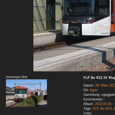
Vorheriges Bild:
FLP Be 4/12 24 'Mag
Datum:
26. März 202
Ort:
Agno
Sammlung: sguggiari
Kommentare: -
Album:
2022.03.26 - 
Tags:
FLP
,
Be 4/12
,
Links: