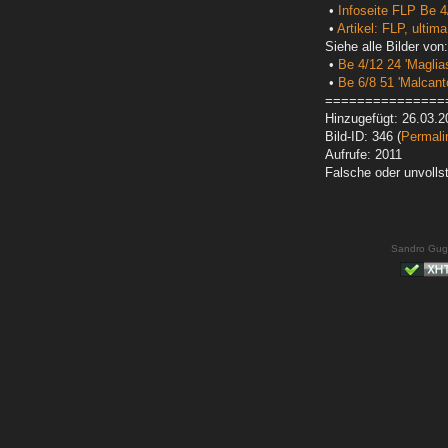
•
Infoseite FLP Be 4
•
Artikel: FLP, ultima
Siehe alle Bilder von:
•
Be 4/12 24 'Maglias
•
Be 6/8 51 'Malcant
===============
Hinzugefügt: 26.03.2
Bild-ID: 346 (
Permali
Aufrufe: 2011
Falsche oder unvoll
Sandro Gug