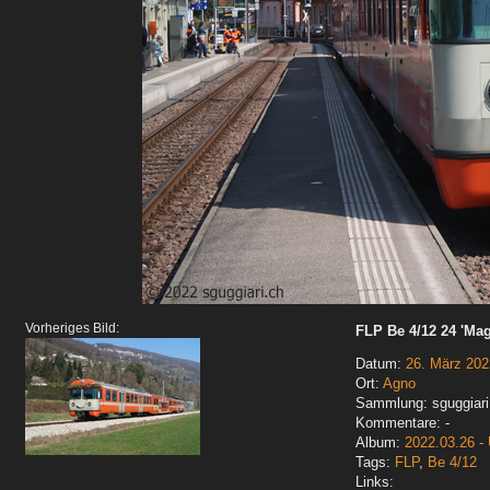
Vorheriges Bild:
FLP Be 4/12 24 'Mag
Datum:
26. März 202
Ort:
Agno
Sammlung: sguggiari
Kommentare: -
Album:
2022.03.26 - 
Tags:
FLP
,
Be 4/12
Links: