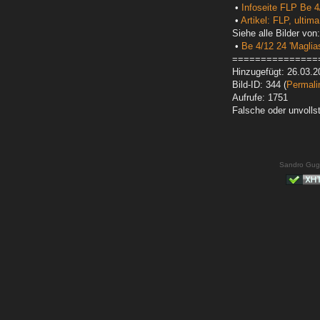
•
Infoseite FLP Be 4
•
Artikel: FLP, ultima
Siehe alle Bilder von:
•
Be 4/12 24 'Maglias
===============
Hinzugefügt: 26.03.2
Bild-ID: 344 (
Permali
Aufrufe: 1751
Falsche oder unvoll
Sandro Gug