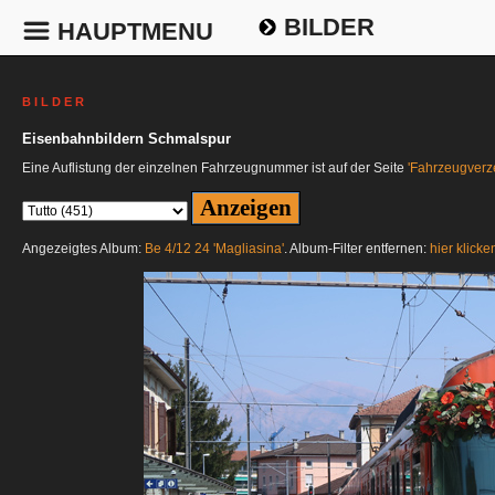
BILDER
HAUPTMENU
B I L D E R
Eisenbahnbildern Schmalspur
Eine Auflistung der einzelnen Fahrzeugnummer ist auf der Seite
'Fahrzeugverze
Angezeigtes Album:
Be 4/12 24 'Magliasina'
. Album-Filter entfernen:
hier klicke