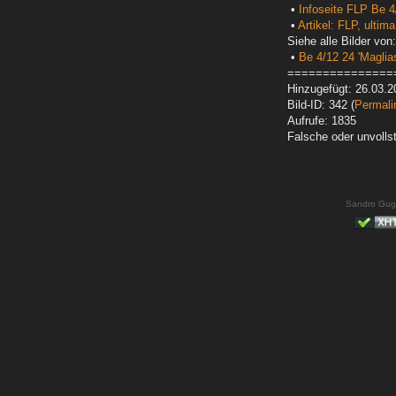
•
Infoseite FLP Be 4
•
Artikel: FLP, ultima
Siehe alle Bilder von:
•
Be 4/12 24 'Maglias
===============
Hinzugefügt: 26.03.2
Bild-ID: 342 (
Permali
Aufrufe: 1835
Falsche oder unvoll
Sandro Gug