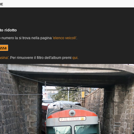
IE
o ridotto
o numero la si trova nella pagina
'elenco veicoli'
.
asina'
. Per rimuovere il filtro dell'album premi
qui
.