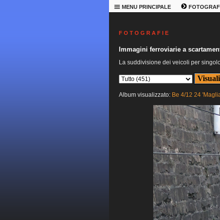
MENU PRINCIPALE
FOTOGRAF
F O T O G R A F I E
Immagini ferroviarie a scartament
La suddivisione dei veicoli per singol
Album visualizzato:
Be 4/12 24 'Magli