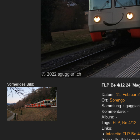
Vorheriges Bild:
FLP Be 4/12 24 'Mag
Datum:
11. Februar 
Ort:
Sorengo
Sammlung: sguggiari
Kommentare: -
Album: -
Tags:
FLP
,
Be 4/12
Links:
•
Infoseite FLP Be 4
Siehe alle Bilder von: