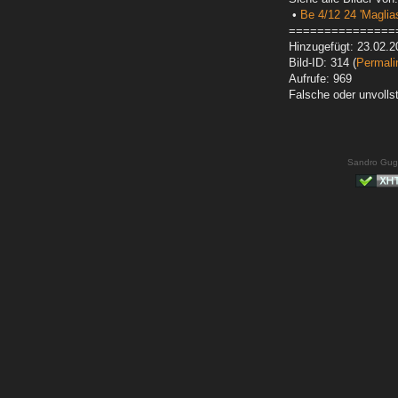
•
Be 4/12 24 'Maglias
===============
Hinzugefügt: 23.02.2
Bild-ID: 314 (
Permali
Aufrufe: 969
Falsche oder unvoll
Sandro Gug