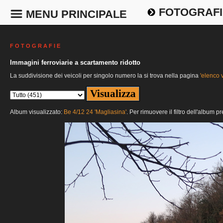
FOTOGRAFI
MENU PRINCIPALE
F O T O G R A F I E
Immagini ferroviarie a scartamento ridotto
La suddivisione dei veicoli per singolo numero la si trova nella pagina
'elenco v
Album visualizzato:
Be 4/12 24 'Magliasina'
. Per rimuovere il filtro dell'album p