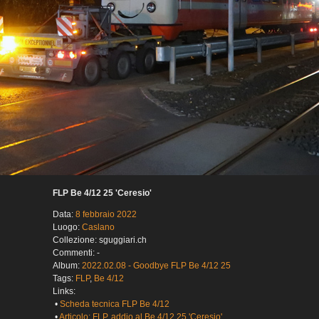
FLP Be 4/12 25 'Ceresio'
Data:
8 febbraio 2022
Luogo:
Caslano
Collezione: sguggiari.ch
Commenti: -
Album:
2022.02.08 - Goodbye FLP Be 4/12 25
Tags:
FLP
,
Be 4/12
Links:
•
Scheda tecnica FLP Be 4/12
•
Articolo: FLP, addio al Be 4/12 25 'Ceresio'