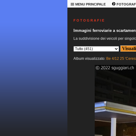
MENU PRINCIPALE
FOTOGRAF
F O T O G R A F I E
Immagini ferroviarie a scartament
La suddivisione dei veicoli per singol
Album visualizzato:
Be 4/12 25 'Ceres