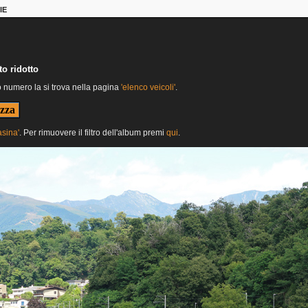
IE
o ridotto
o numero la si trova nella pagina
'elenco veicoli'
.
asina'
. Per rimuovere il filtro dell'album premi
qui
.