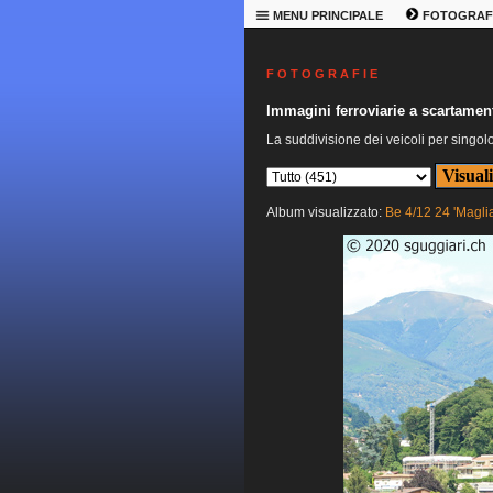
MENU PRINCIPALE
FOTOGRAF
F O T O G R A F I E
Immagini ferroviarie a scartament
La suddivisione dei veicoli per singol
Album visualizzato:
Be 4/12 24 'Magli