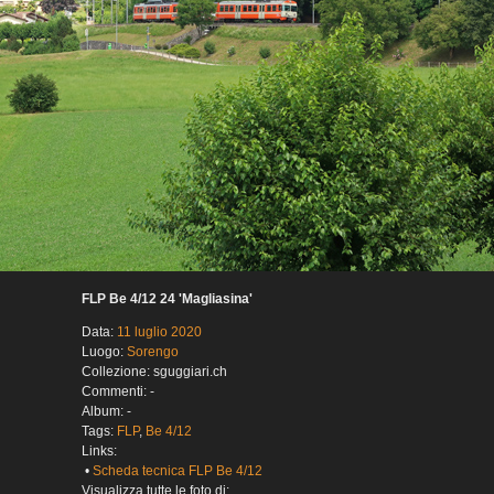
FLP Be 4/12 24 'Magliasina'
Data:
11 luglio 2020
Luogo:
Sorengo
Collezione: sguggiari.ch
Commenti: -
Album: -
Tags:
FLP
,
Be 4/12
Links:
•
Scheda tecnica FLP Be 4/12
Visualizza tutte le foto di: