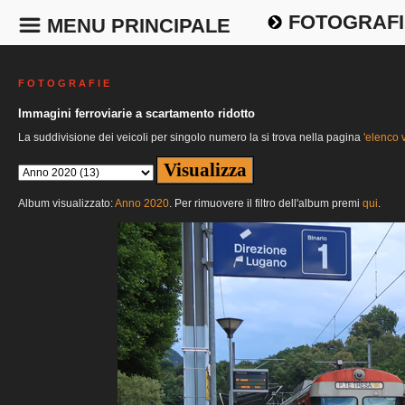
FOTOGRAFI
MENU PRINCIPALE
F O T O G R A F I E
Immagini ferroviarie a scartamento ridotto
La suddivisione dei veicoli per singolo numero la si trova nella pagina
'elenco v
Album visualizzato:
Anno 2020
. Per rimuovere il filtro dell'album premi
qui
.