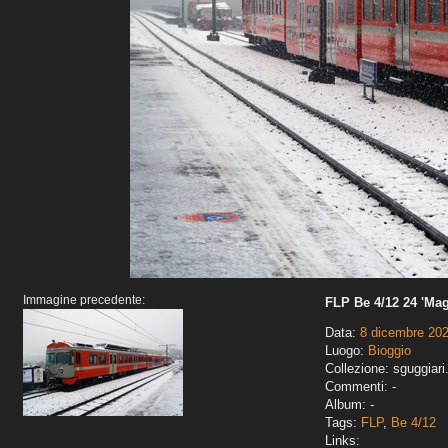
Immagine precedente:
FLP Be 4/12 24 'Mag
Data:
8 dicembre 20
Luogo:
Bioggio
Collezione: sguggiari
Commenti: -
Album: -
Tags:
FLP
,
Be 4/12
Links: