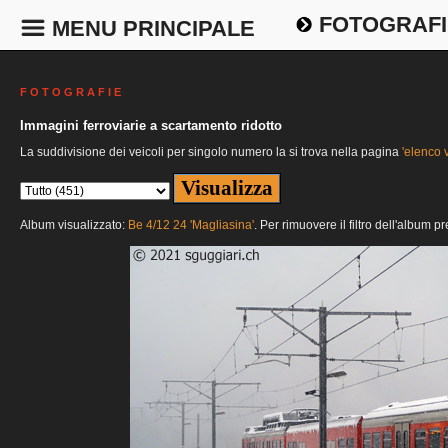
FOTOGRAFI
MENU PRINCIPALE
F O T O G R A F I E
Immagini ferroviarie a scartamento ridotto
La suddivisione dei veicoli per singolo numero la si trova nella pagina
'elenco v
Album visualizzato:
Be 4/12 24 'Magliasina'
. Per rimuovere il filtro dell'album p