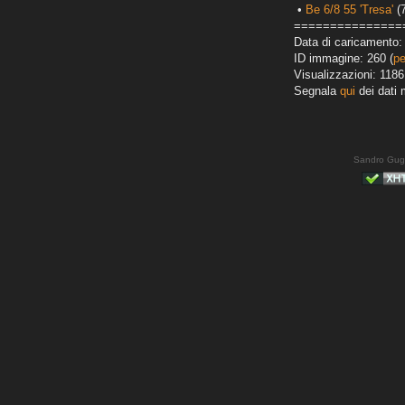
•
Be 6/8 55 'Tresa'
(7
===============
Data di caricamento:
ID immagine: 260 (
pe
Visualizzazioni: 1186
Segnala
qui
dei dati 
Sandro Gug