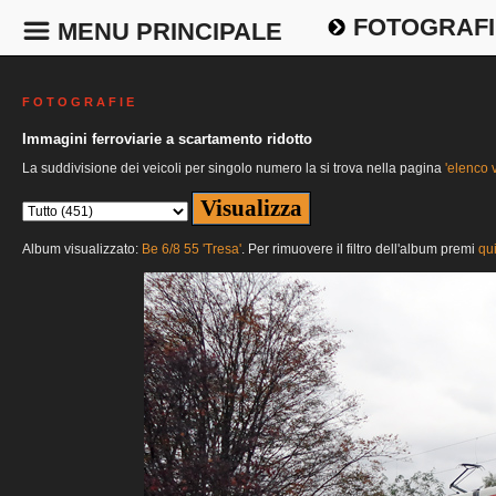
FOTOGRAFI
MENU PRINCIPALE
F O T O G R A F I E
Immagini ferroviarie a scartamento ridotto
La suddivisione dei veicoli per singolo numero la si trova nella pagina
'elenco v
Album visualizzato:
Be 6/8 55 'Tresa'
. Per rimuovere il filtro dell'album premi
qu