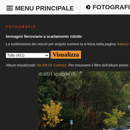
FOTOGRAFI
MENU PRINCIPALE
F O T O G R A F I E
Immagini ferroviarie a scartamento ridotto
La suddivisione dei veicoli per singolo numero la si trova nella pagina
'elenco v
Album visualizzato:
Be 6/8 54 'Ceresio'
. Per rimuovere il filtro dell'album premi