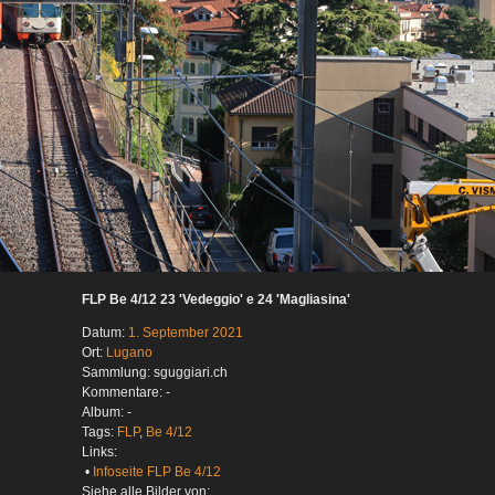
FLP Be 4/12 23 'Vedeggio' e 24 'Magliasina'
Datum:
1. September 2021
Ort:
Lugano
Sammlung: sguggiari.ch
Kommentare: -
Album: -
Tags:
FLP
,
Be 4/12
Links:
•
Infoseite FLP Be 4/12
Siehe alle Bilder von: