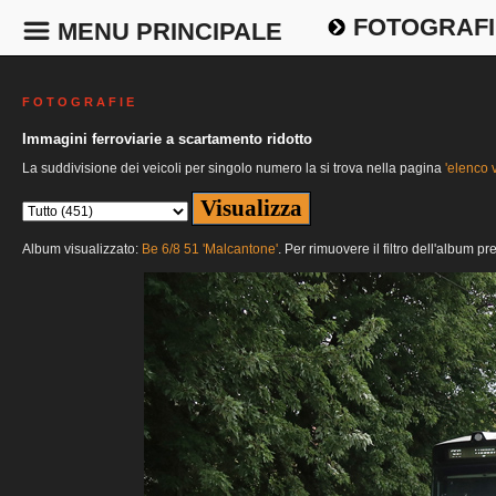
FOTOGRAFI
MENU PRINCIPALE
F O T O G R A F I E
Immagini ferroviarie a scartamento ridotto
La suddivisione dei veicoli per singolo numero la si trova nella pagina
'elenco v
Album visualizzato:
Be 6/8 51 'Malcantone'
. Per rimuovere il filtro dell'album p