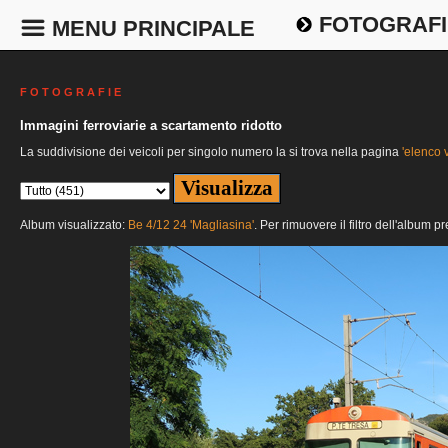
FOTOGRAFI
MENU PRINCIPALE
F O T O G R A F I E
Immagini ferroviarie a scartamento ridotto
La suddivisione dei veicoli per singolo numero la si trova nella pagina
'elenco v
Album visualizzato:
Be 4/12 24 'Magliasina'
. Per rimuovere il filtro dell'album p