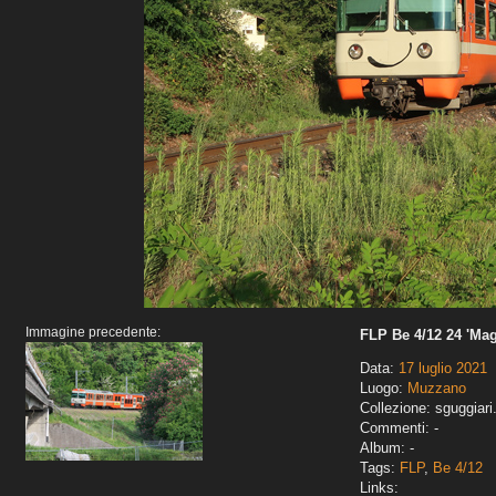
Immagine precedente:
FLP Be 4/12 24 'Mag
Data:
17 luglio 2021
Luogo:
Muzzano
Collezione: sguggiari
Commenti: -
Album: -
Tags:
FLP
,
Be 4/12
Links: