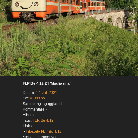
FLP Be 4/12 24 'Magliasina'
Datum:
17. Juli 2021
Ort:
Muzzano
Sammlung: sguggiari.ch
Kommentare: -
Album: -
Tags:
FLP
,
Be 4/12
Links:
•
Infoseite FLP Be 4/12
Siehe alle Bilder von: