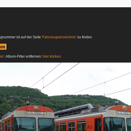
ugnummer ist auf der Seite
'Fahrzeugverzeichnis'
zu finden.
io'
. Album-Filter entfernen:
hier klicken
.