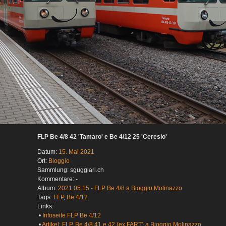
FLP Be 4/8 42 'Tamaro' e Be 4/12 25 'Ceresio'
Datum:
15. Mai 2021
Ort:
Bioggio
Sammlung: sguggiari.ch
Kommentare: -
Album:
2021.05.15 - FLP Be 4/8 a Bioggio Molinazzo
Tags:
FLP
,
Be 4/12
Links:
•
Infoseite FLP Be 4/12
•
Artikel: FLP, Be 4/8 41 e 42 (ex FART) a Bioggio Molinazzo