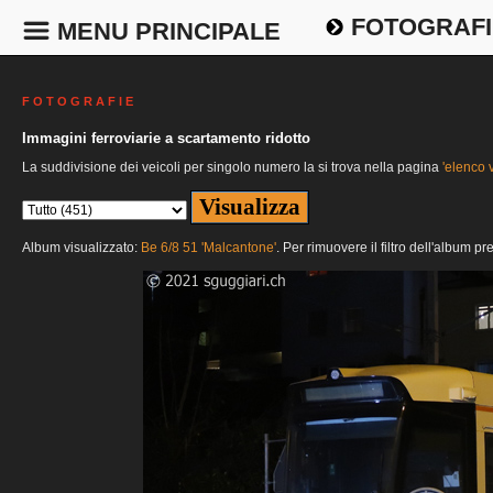
FOTOGRAFI
MENU PRINCIPALE
F O T O G R A F I E
Immagini ferroviarie a scartamento ridotto
La suddivisione dei veicoli per singolo numero la si trova nella pagina
'elenco v
Album visualizzato:
Be 6/8 51 'Malcantone'
. Per rimuovere il filtro dell'album p