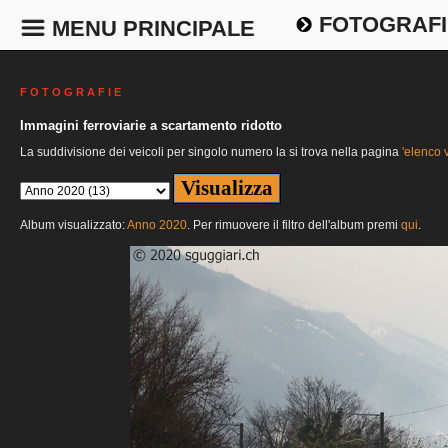
FOTOGRAFI
MENU PRINCIPALE
F O T O G R A F I E
Immagini ferroviarie a scartamento ridotto
La suddivisione dei veicoli per singolo numero la si trova nella pagina
'elenco v
Album visualizzato:
Anno 2020
. Per rimuovere il filtro dell'album premi
qui
.