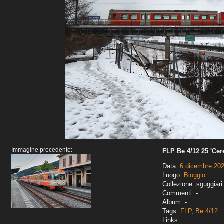
Immagine precedente:
FLP Be 4/12 25 'Cer
Data:
6 dicembre 20
Luogo:
Bioggio
Collezione: sguggiari
Commenti: -
Album: -
Tags:
FLP
,
Be 4/12
Links: