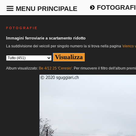
FOTOGRAFI
MENU PRINCIPALE
F O T O G R A F I E
Immagini ferroviarie a scartamento ridotto
La suddivisione dei veicoli per singolo numero la si trova nella pagina
'elenco v
Album visualizzato:
Be 4/12 25 'Ceresio'
. Per rimuovere il filtro dell'album prem