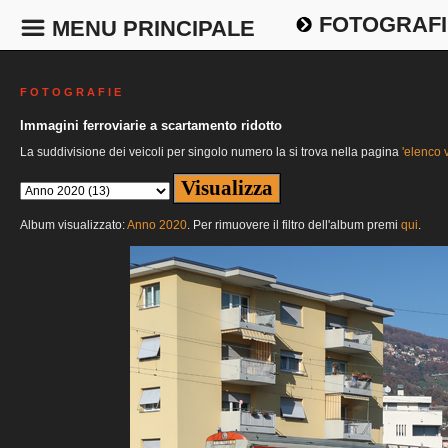
FOTOGRAFI
MENU PRINCIPALE
F O T O G R A F I E
Immagini ferroviarie a scartamento ridotto
La suddivisione dei veicoli per singolo numero la si trova nella pagina
'elenco v
Album visualizzato:
Anno 2020
. Per rimuovere il filtro dell'album premi
qui
.