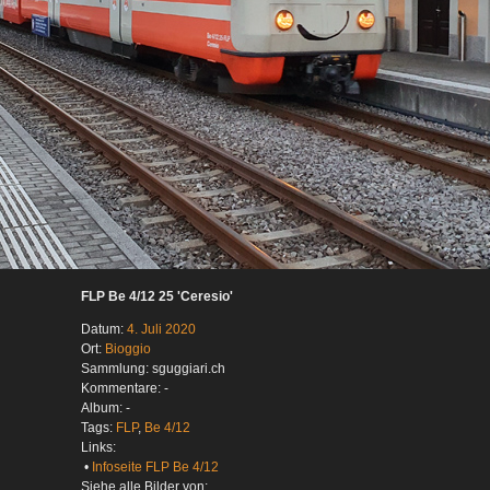
FLP Be 4/12 25 'Ceresio'
Datum:
4. Juli 2020
Ort:
Bioggio
Sammlung: sguggiari.ch
Kommentare: -
Album: -
Tags:
FLP
,
Be 4/12
Links:
•
Infoseite FLP Be 4/12
Siehe alle Bilder von: