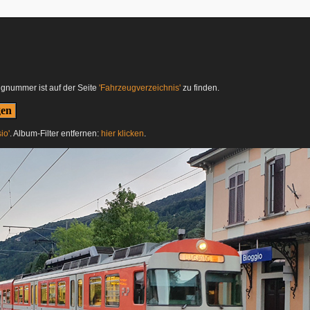
ugnummer ist auf der Seite
'Fahrzeugverzeichnis'
zu finden.
io'
. Album-Filter entfernen:
hier klicken
.