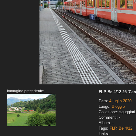
Immagine precedente:
FLP Be 4/12 25 'Cer
Data:
4 luglio 2020
Luogo:
Bioggio
Collezione: sguggiari
Commenti: -
Album: -
Tags:
FLP
,
Be 4/12
Links: