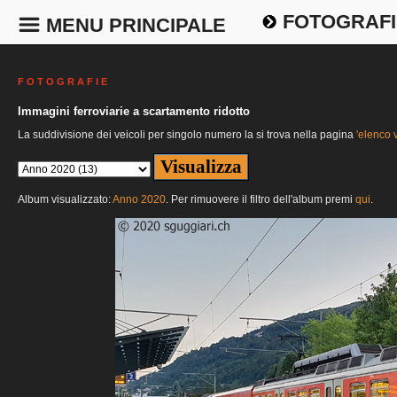
FOTOGRAFI
MENU PRINCIPALE
F O T O G R A F I E
Immagini ferroviarie a scartamento ridotto
La suddivisione dei veicoli per singolo numero la si trova nella pagina
'elenco v
Album visualizzato:
Anno 2020
. Per rimuovere il filtro dell'album premi
qui
.